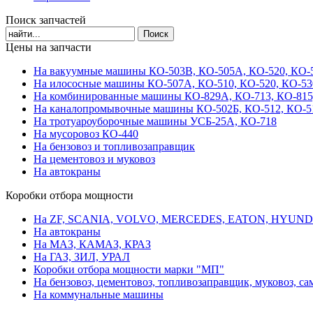
Поиск запчастей
Цены на запчасти
На вакуумные машины КО-503В, КО-505А, КО-520, КО-5
На илососные машины КО-507А, КО-510, КО-520, КО-53
На комбинированные машины КО-829А, КО-713, КО-815
На каналопромывочные машины КО-502Б, КО-512, КО-5
На тротуароуборочные машины УСБ-25А, КО-718
На мусоровоз КО-440
На бензовоз и топливозаправщик
На цементовоз и муковоз
На автокраны
Коробки отбора мощности
На ZF, SCANIA, VOLVO, MERCEDES, EATON, HYUND
На автокраны
На МАЗ, КАМАЗ, КРАЗ
На ГАЗ, ЗИЛ, УРАЛ
Коробки отбора мощности марки "МП"
На бензовоз, цементовоз, топливозаправщик, муковоз, са
На коммунальные машины