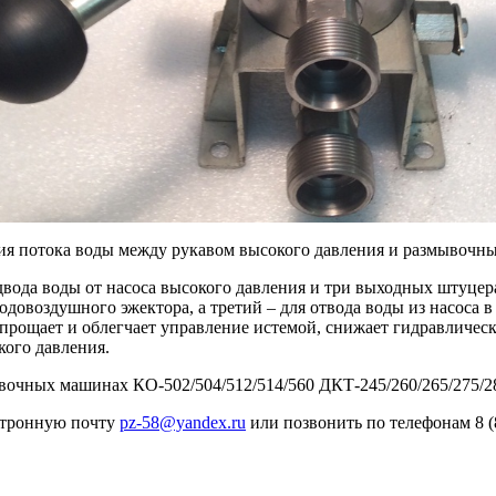
ия потока воды между рукавом высокого давления и размывочн
вода воды от насоса высокого давления и три выходных штуцера
одовоздушного эжектора, а третий – для отвода воды из насоса 
упрощает и облегчает управление истемой, снижает гидравлическ
кого давления.
вочных машинах КО-502/504/512/514/560 ДКТ-245/260/265/275/2
ектронную почту
pz-58@yandex.ru
или позвонить по телефонам 8 (84