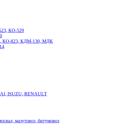
23, КО-529
0
, КО-823, КДМ-130, МДК
14
AI, ISUZU, RENAULT
мосвал, мазутовоз, битумовоз